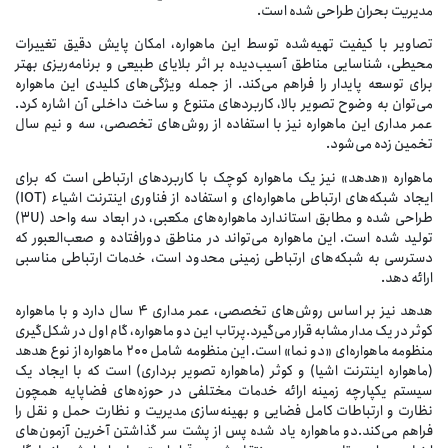
مدیریت بحران طراحی شده است.
تصاویر با کیفیت تهیه‌شده توسط این ماهواره، امکان پایش دقیق تغییرات
محیطی، شناسایی مناطق آسیب‌دیده بر اثر بلایای طبیعی و برنامه‌ریزی بهتر
برای توسعه پایدار را فراهم می‌کند. از جمله ویژگی‌های کلیدی این ماهواره
می‌توان به وضوح تصویر بالا، کاربردهای متنوع و ساخت داخلی آن اشاره کرد.
عمر مداری این ماهواره نیز با استفاده از روش‌های تخصصی، سه و نیم سال
تخمین زده می‌شود.
ماهواره «هدهد» نیز یک ماهواره کوچک با کاربردهای ارتباطی است که برای
ایجاد شبکه‌های ارتباطی ماهواره‌ای و استفاده از فناوری اینترنت اشیاء (IOT)
طراحی شده و مطابق استاندارد ماهواره‌های مکعبی، در ابعاد سه واحد (3U)
تولید شده است. این ماهواره می‌تواند در مناطق دورافتاده و صعب‌العبور که
دسترسی به شبکه‌های ارتباطی زمینی محدود است، خدمات ارتباطی مناسبی
ارائه دهد.
هدهد نیز بر اساس روش‌های تخصصی، عمر مداری ۴ سال دارد و با ماهواره
کوثر در یک مدار مشابه قرار می‌گیرد.پرتاب این دو ماهواره، گام اول در شکل‌گیری
منظومه ماهواره‌ای «دو نما» است. این منظومه شامل ۲۰۰ ماهواره از نوع هدهد
(ماهواره اینترنت اشیا) و کوثر (ماهواره تصویر برداری) است که با ایجاد یک
سیستم یکپارچه زمینه ارائه خدمات مختلفی در حوزه‌های فضاپایه همچون
نظارت و ارتباطات کامل فضایی و بهینه‌سازی مدیریت و نظارت حمل و نقل را
فراهم می‌کند.دو ماهواره یاد شده پس از پشت سر گذاشتن آخرین آزمون‌های