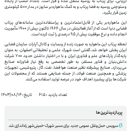
ارزیابی، برای پرتاب به روسیه منتقل شده و قرار است. بامداد امشب از پایگاه
وستوچنی روسیه به فضا پرتاب و به کمک ماهواره‌بر سایوز در مدار ۵۰۰ کیلومتری
زمین قرار یگیرد.
این ماهواره‌بر یکی از قابل‌اعتمادترین و پراستفاده‌ترین سامانه‌های پرتاب
فضایی دنیا است که از آغاز فعالیتش در سال ۱۹۶۶ تاکنون بیش از ۱۹۰۰ مأموریت
انجام داده و نرخ موفقیت بیش از 95 درصدی را ثبت کرده است.
لحظه پرتاب این ماهواره به صورت زنده از وبسایت و کانال آپارات سازمان فضایی
ایران پخش خواهد شد.گفتنی است شهرک علمی و تحقیقاتی اصفهان، به عنوان
پایه‌گذار پارک‌های علم و فناوری ایران و با در اختیار داشتن حدود ۷۰۰ شرکت
دانش‌بنیان و فناور مستقر، به طور تخصصی به رفع نیاز فناورانه صنایع
می‌پردازد. صنایع پیشرفته نظیر صنعت هوا فضا، نفت، گاز ، پتروشیمی، تجهیزات
پزشکی و همچنین صنعت فولاد، از جمله صنایعی هستند که از محصولات این
شرکت‌ها برای پیشبرد اهداف خود در عرصه تولید استفاده می‌کنند
تعداد بازدید : ۶۱۵ تاریخ: 1403/08/14
پربازدیدترین‌ها
۱)
سرویس حمل‌ونقل عمومی جدید برای مسیر شهرک-خمینی‌شهر راه‌اندازی شد