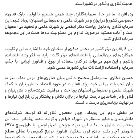
اهمیت فناوری و فناور در کشور است.
وی افزود: ما در حال سرمایه‌گذاری چند همتی هستیم تا اولین پارک فناوری
خصوصی کشور را در ایران و در شهرک علمی و تحقیقاتی اصفهان ایجاد کنیم. این
سرمایه‌گذاری به دلیل ریاست دکتر ابطحی بر شهرک علمی و تحقیقاتی اصفهان
است و آماده هستیم در صورت تداوم این مسئولیت، ده‌ها همت در این مجموعه
سرمایه‌گذاری کنیم.
این کارآفرین برتر کشور در بخش دیگری از سخنان خود با اشاره به لزوم تقویت‌
همکاری‌های بین‌المللی با اقتصادهای برتر گفت: باید به فکر رشد اقتصادی
باشیم و این مهم می‌تواند در کنار استفاده از نبوغ و فناوری ایرانی، با جذب
سرمایه و استفاده از امکانات سایر کشورها عملی شود.
حسین فخاری، مدیرعامل مجتمع دانش‌بنیان فناوری‌های نوین فدک، نیز به
بیان تجربیات موفق خود برای فعالیت در حوزه اقتصاد دانش‌بنیان با کمک
شهرک علمی و تحقیقاتی اصفهان پرداخت و موفقیت شرکت‌های دانش‌بنیان و
فناور را در شناسایی درست نیازها در بازار، تلاش و پشتکار برای رفع این نیازها و
در نهایت برنامه‌ریزی درست دانست.
در بخش دوم این رویداد، چهار محصول فناورانه که توسط شرکت‌های
دانش‌بنیان و فناور مستقر در شهرک طراحی و تولید شده، رونمایی شد. این
محصولات شامل دستگاه لیزر دیود جراحی غیرتهاجمی با طول‌موج ۱۴۷۰
نانومتر، آچار بکس بادی فوق سنگین، فناوری توزیع گیریس با صافی سطح
یک‌دهم میکرون و سامانه جامع مدیریت تردد شهری پلازووم است که توسط