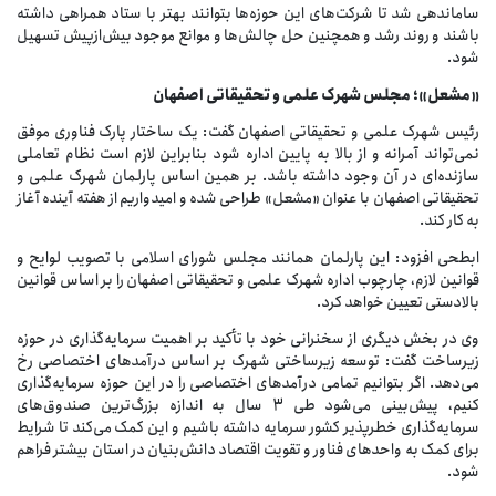
ساماندهی شد تا شرکت‌های این حوزه‌ها بتوانند بهتر با ستاد همراهی داشته
باشند و روند رشد و همچنین حل چالش‌ها و موانع موجود بیش‌ازپیش تسهیل
شود.
«مشعل»؛ مجلس شهرک علمی و تحقیقاتی اصفهان
رئیس شهرک علمی و تحقیقاتی اصفهان گفت: یک ساختار پارک فناوری موفق
نمی‌تواند آمرانه و از بالا به پایین اداره شود بنابراین لازم است نظام تعاملی
سازنده‌ای در آن وجود داشته باشد. بر همین اساس پارلمان شهرک علمی و
تحقیقاتی اصفهان با عنوان «مشعل» طراحی شده و امیدواریم از هفته آینده آغاز
به کار کند.
ابطحی افزود: این پارلمان همانند مجلس شورای اسلامی با تصویب لوایح و
قوانین لازم، چارچوب اداره شهرک علمی و تحقیقاتی اصفهان را بر اساس قوانین
بالادستی تعیین خواهد کرد.
وی در بخش دیگری از سخنرانی خود با تأکید بر اهمیت سرمایه‌گذاری در حوزه
زیرساخت گفت: توسعه زیرساختی شهرک بر اساس درآمدهای اختصاصی رخ
می‌دهد. اگر بتوانیم تمامی درآمدهای اختصاصی را در این حوزه سرمایه‌گذاری
کنیم، پیش‌بینی می‌شود طی 3 سال به اندازه بزرگ‌ترین صندوق‌های
سرمایه‌گذاری خطرپذیر کشور سرمایه داشته باشیم و این کمک می‌کند تا شرایط
برای کمک به واحدهای فناور و تقویت اقتصاد دانش‌بنیان در استان بیشتر فراهم
شود.