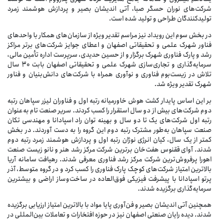
شرکت‌های نوران حسگر صبا، آتی اندیشان بصیر و پردازش هوشمند زمرد
تولیدکنندگان طراحی و تولید شده است.
در بخش سوم این رویداد نیز مراسم تقدیر ویژه از سازمان‌های همکار با واحدهای
فناور شهرک علمی و تحقیقاتی اصفهان و اعطای جوایز شرکت‌های برتر مراکز
رشد و پارک فناوری شهرک برگزار و از حسین حدیدی، سرپرست اداره تأمین مالی،
سرمایه‌گذاری و تجاری‌سازی شهرک علمی و تحقیقاتی اصفهان بابت 30 سال
تلاش در زیست‌بوم فناوری و نوآوری همراه با شرکت‌های دانش‌بنیان و فناور
شهرک تقدیر ویژه شد.
بر این اساس پایدار کشت هوش خاورمیانه رتبه اول و فناوران لیزر سپاهان رتبه
دوم شرکت‌های بیش از دو سال استقرار را کسب کردند. سریر صنعت تام به‌عنوان
رتبه اول شرکت‌های یک تا دو سال و بهینه توان راد اسپادانا و مهندسی تکان
صنعت سپاهان به‌طور مشترک رتبه دوم این گروه را به دست آوردند. در بخش
کمتر از یک سال، کیان انرژی نوژان رتبه اول و پردازش هوشمند زمرد رتبه دوم
شدند. آوای ققنوس هفت‌خان برترین شرکت مرکز رشد هنر و نانو زیست صنعت
اهورا پرفروش‌ترین شرکت مرکز رشد فناوری معرفی شدند. رهیافت سامانه آریا
بالاترین امتیاز شرکت‌های کوچک پارک فناوری را کسب کرد و در گروه متوسط، آذر
پرتو اسپادانا با پیشرفت فیزیکی فوق‌العاده در ساخت‌وساز اراضی و بیشترین
سرمایه‌گذاری برگزیده شدند.
همچنین آتی اندیشان بصیر و فن‌آوری پایا مواد با بالاترین امتیاز ارزیابی برگزیده
شدند. دیده رایان صنعتی اصفهان نیز در حوزه افتخارات و تعاملات بین‌المللی در