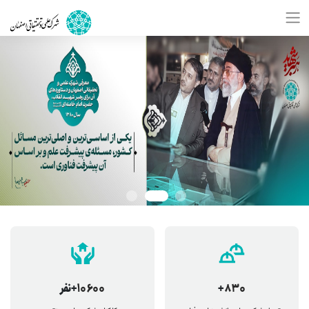
830
+
10600
+نفر