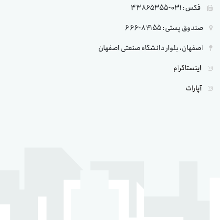
فکس: 031-33865355
صندوق پستی: 84155-666
اصفهان، بلوار دانشگاه صنعتی اصفهان
اینستاگرام
آپارات