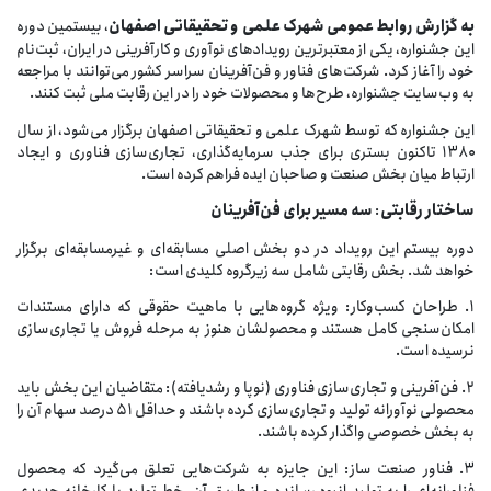
ه
گزارش
روابط
عمومی شهرک علمی و تحقیقاتی اصفهان
، بیستمین دوره
این جشنواره، یکی از معتبرترین رویدادهای نوآوری و کارآفرینی در ایران، ثبت‌نام
خود را آغاز کرد. شرکت‌های فناور و فن‌آفرینان سراسر کشور می‌توانند با مراجعه
به وب‌سایت جشنواره، طرح‌ها و محصولات خود را در این رقابت ملی ثبت کنند.
این جشنواره که توسط شهرک علمی و تحقیقاتی اصفهان برگزار می‌شود، از سال
۱۳۸۰ تاکنون بستری برای جذب سرمایه‌گذاری، تجاری‌سازی فناوری و ایجاد
ارتباط میان بخش صنعت و صاحبان ایده فراهم کرده است.
ساختار
رقابتی
:
سه
مسیر
برای
فن‌آفرینان
دوره بیستم این رویداد در دو بخش اصلی مسابقه‌ای و غیرمسابقه‌ای برگزار
خواهد شد. بخش رقابتی شامل سه زیرگروه کلیدی است:
۱. طراحان کسب‌وکار: ویژه گروه‌هایی با ماهیت حقوقی که دارای مستندات
امکان‌سنجی کامل هستند و محصولشان هنوز به مرحله فروش یا تجاری‌سازی
نرسیده است.
۲. فن‌آفرینی و تجاری‌سازی فناوری (نوپا و رشدیافته): متقاضیان این بخش باید
محصولی نوآورانه تولید و تجاری‌سازی کرده باشند و حداقل ۵۱ درصد سهام آن را
به بخش خصوصی واگذار کرده باشند.
۳. فناور صنعت ساز: این جایزه به شرکت‌هایی تعلق می‌گیرد که محصول
فناورانه‌ای را به تولید انبوه رسانده و از طریق آن، خط تولید یا کارخانه جدیدی