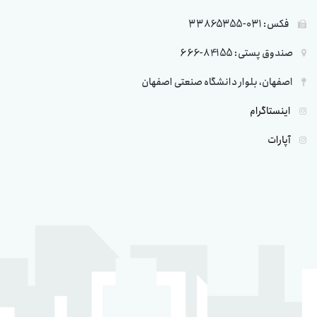
فکس: 031-33865355
صندوق پستی: 84155-666
اصفهان، بلوار دانشگاه صنعتی اصفهان
اینستاگرام
آپارات