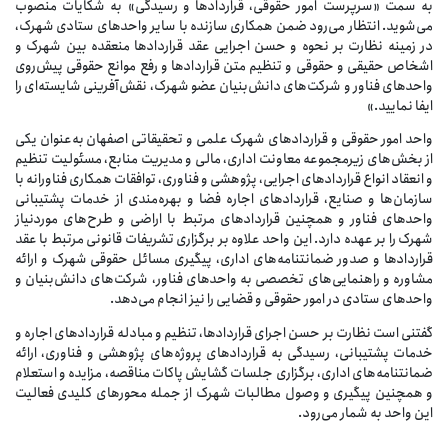
به سمت «سرپرست امور حقوقی، قراردادها و رسيدگی» به شكايات منصوب
می‌شويد. انتظار می‌رود ضمن همكاری سازنده با ساير واحدهای ستادی شهرک،
در زمينه نظارت بر نحوه و حسن اجرایی عقد قراردادها منعقده بين شهرک و
اشخاص حقيقی و حقوقی و تنظيم متن قراردادها و رفع موانع حقوقی پيش‌روی
واحدهای فناور و شركت‌های دانش‌بنيان عضو شهرک، نقش‌آفرينی شايسته‌ای را
ايفا نماييد.»
واحد امور حقوقی و قراردادهای شهرک علمی و تحقیقاتی اصفهان به‌عنوان یکی
از بخش‌های زیرمجموعه معاونت اداری، مالی و مدیریت منابع، مسئولیت تنظیم
و انعقاد انواع قراردادهای اجرایی، پژوهشی و فناوری، توافقات همکاری فناورانه با
سازمان‌ها و صنایع، قراردادهای اجاره فضا و بهره‌مندی از خدمات پشتیبانی
واحدهای فناور و همچنین قراردادهای مرتبط با اراضی و طرح‌های موردنیاز
شهرک را بر عهده دارد. این واحد علاوه بر برگزاری تشریفات قانونی مرتبط با عقد
قراردادها و صدور ضمانتنامه‌های اداری، پیگیری مسائل حقوقی شهرک و ارائه
مشاوره و راهنمایی‌های تخصصی به واحدهای فناور، شرکت‌های دانش‌بنیان و
واحدهای ستادی در امور حقوقی و قضایی را نیز انجام می‌دهد.
گفتنی است نظارت بر حسن اجرای قراردادها، تنظیم و مبادله قراردادهای اجاره و
خدمات پشتیبانی، رسیدگی به قراردادهای پروژه‌های پژوهشی و فناوری، ارائه
ضمانتنامه‌های اداری، برگزاری جلسات گشایش پاکات مناقصه، مزایده و استعلام
و همچنین پیگیری و وصول مطالبات شهرک از جمله محورهای کلیدی فعالیت
این واحد به شمار می‌رود.