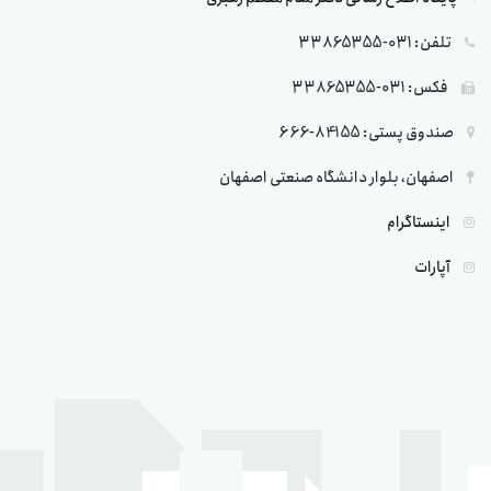
تلفن: 031-33865355
فکس: 031-33865355
صندوق پستی: 84155-666
اصفهان، بلوار دانشگاه صنعتی اصفهان
اینستاگرام
آپارات