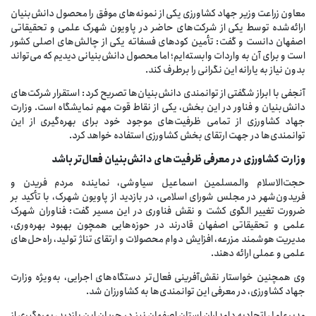
معاون زراعت وزیر جهاد کشاورزی یکی از نمونه‌های موفق را محصول دانش‌بنیان
ارائه‌شده توسط یکی از شرکت‌های حاضر در پاویون شهرک علمی و تحقیقاتی
اصفهان دانست و گفت: تأمین کودهای فسفاته یکی از چالش‌های اصلی کشور
است و برای آن به واردات وابسته‌ایم؛ اما محصول دانش‌بنیانی دیدیم که می‌تواند
بدون نیاز به یارانه این نگرانی را برطرف کند.
آنجفی با ابراز شگفتی از توانمندی دانش‌بنیان‌ها تصریح کرد: استقرار شرکت‌های
دانش‌بنیان و فناور در این بخش، یکی از نقاط قوت مهم نمایشگاه است. وزارت
جهاد کشاورزی از تمامی ظرفیت‌های موجود خود برای بهره‌گیری از این
توانمندی‌ها در جهت ارتقای بخش کشاورزی استفاده خواهد کرد.
وزارت
کشاورزی
در
معرفی
ظرفیت‌های
دانش‌بنیان
فعال‌تر
باشد
حجت‌الاسلام والمسلمین اسماعیل سیاوشی، نماینده مردم فریدن و
فریدون‌شهر در مجلس شورای اسلامی، در بازدید از پاویون شهرک، با تأکید بر
ضرورت تغییر الگوی کشت و نقش فناوری در این مسیر گفت: فناوران شهرک
علمی و تحقیقاتی اصفهان قادرند در حوزه‌هایی همچون بهبود بهره‌وری،
مدیریت هوشمند مزرعه، افزایش دوام محصولات و ارتقای تناژ تولید، راه‌حل‌های
علمی و عملی ارائه دهند.
وی همچنین خواستار نقش‌آفرینی فعال‌تر دستگاه‌های اجرایی، به‌ویژه وزارت
جهاد کشاورزی، در معرفی این توانمندی‌ها به کشاورزان شد.
مدیرعامل اتحادیه دامداران استان اصفهان نیز در جریان این بازدید، بهره‌گیری از