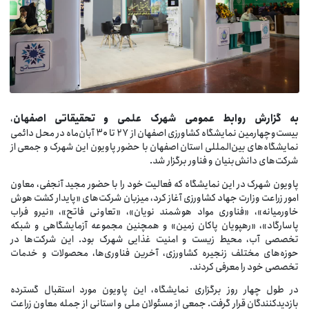
به
گزارش
روابط
عمومی
شهرک
علمی
و
تحقیقاتی
اصفهان
،
بیست‌وچهارمین نمایشگاه کشاورزی اصفهان از ۲۷ تا ۳۰ آبان‌ماه در محل دائمی
نمایشگاه‌های بین‌المللی استان اصفهان با حضور پاویون این شهرک و جمعی از
شرکت‌های دانش‌بنیان و فناور برگزار شد.
پاویون شهرک در این نمایشگاه که فعالیت خود را با حضور مجید آنجفی، معاون
امور زراعت وزارت جهاد کشاورزی آغاز کرد، میزبان شرکت‌های «پایدار کشت هوش
خاورمیانه»، «فناوری مواد هوشمند نویان»، «تعاونی فاتح»، «نیرو فراب
پاسارگاد»، «رهپویان پاکان زمین» و همچنین مجموعه آزمایشگاهی و شبکه
تخصصی آب، محیط زیست و امنیت غذایی شهرک بود. این شرکت‌ها در
حوزه‌های مختلف زنجیره کشاورزی، آخرین فناوری‌ها، محصولات و خدمات
تخصصی خود را معرفی کردند.
در طول چهار روز برگزاری نمایشگاه، این پاویون مورد استقبال گسترده
بازدیدکنندگان قرار گرفت. جمعی از مسئولان ملی و استانی از جمله معاون زراعت