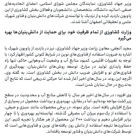
وزیر جهاد کشاورزی، نمایندگان مجلس شورای اسلامی، اعضای اتحادیه‌های
صنفی، اساتید دانشگاه، متخصصان، دانشجویان و فعالان بخش کشاورزی از این
پاویون بازدید کرده و از نزدیک با توانمندی شرکت‌های دانش‌بنیان و فناور شهرک
علمی و تحقیقاتی اصفهان آشنا شدند.
زارت
کشاورزی
از
تمام
ظرفیت
خود
برای
حمایت
از
دانش‌بنیان‌ها
بهره
می‌گیرد
مجید آنجفی، معاون زراعت وزیر جهاد کشاورزی، نیز در بازدید از پاویون شهرک با
اشاره به ضرورت استفاده از فناوری‌های نوین در شرایط کنونی کشور اظهار کرد: با
توجه به تغییرات اقلیمی، کمبود منابع آب و وضعیت آب‌وهوایی حاکم، تنها راه
حفظ پایداری تولید در مزارع، توسعه روش‌های دانش‌بنیان، بهره‌گیری از
فناوری‌های نو و افزایش ضریب دانش در بخش کشاورزی است. به گفته وی،
اگرچه این روند در سال‌های اخیر آغاز شده اما حرکتی تدریجی است که نتایج آن
به‌تدریج در حال نمایان شدن است.
وی افزود: در سال‌های اخیر هر سال با کاهش منابع آب و محدودیت در سطح
زیر کشت مواجه بوده‌ایم، اما در مقابل، بهره‌وری و برداشت محصول در بسیاری از
مزارع افزایش یافته است. برای نمونه، در برخی محصولات مانند سبزی و صیفی،
با استفاده از یک‌سوم میزان آب مصرفی گذشته، توانسته‌ایم بهره‌وری را تا چهار
برابر افزایش دهیم و برداشت ۲۰۰ تن محصول از هر هکتار را تجربه کنیم. این
دستاوردها نتیجه استفاده از دانش روز، یافته‌های نوین و فناوری‌هایی است که
توسط شرکت‌های دانش‌بنیان و فناور توسعه یافته‌اند.