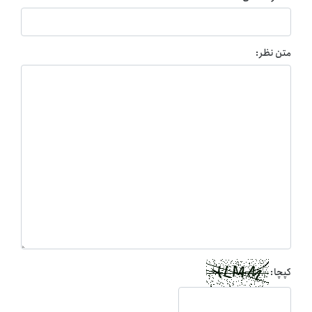
متن نظر:
کپچا: