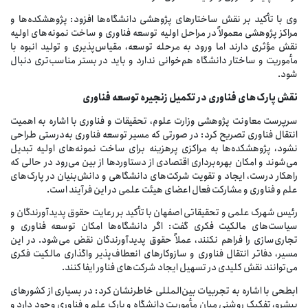
وی با تأکید بر نقش ساختارهای پژوهشی دانشگاه‌ها افزود: پژوهشکده‌ها و
مراکز پژوهشی معمولاً در مراحل اولیه توسعه فناوری و ساخت نمونه‌های اولیه
نقش مؤثری دارند اما ورود به مرحله توسعه، مقیاس‌پذیری و تولید انبوه با
مأموریت و ساختار دانشگاه هم‌خوانی ندارد و باید در بستر مناسب‌تری دنبال
شود.
نقش
پارک‌های
فناوری
در
تکمیل
زنجیره
توسعه
فناوری
سرپرست معاونت پژوهشی وزارت علوم، تحقیقات و فناوری با اشاره به اهمیت
انتقال فناوری تصریح کرد: در صورتی که مسیر توسعه فناوری به‌درستی طراحی
نشود، پژوهشکده‌ها به مراکزی پرهزینه برای ساخت نمونه‌های اولیه تبدیل
می‌شوند و امکان بهره‌برداری اقتصادی از دستاوردها از بین می‌رود در حالی که
راهکار درست، ایجاد و تقویت شرکت‌های دانشگاهی و دانش‌بنیان در پارک‌های
علم و فناوری و مشارکت فعال اعضای هیئت علمی در این فرآیند است.
رئیس شهرک علمی و تحقیقاتی اصفهان با تأکید بر رعایت حقوق پدیدآورندگان و
سیاست‌های مالکیت فکری گفت: اگر دانشگاه‌ها امکان توسعه فناوری و
تجاری‌سازی را فراهم نکنند، عملاً حقوق پدیدآورندگان نقض می‌شود. در این
مسیر، دفاتر انتقال فناوری و سازوکارهای انعطاف‌پذیر واگذاری مالکیت فکری
می‌توانند نقش کلیدی در تسهیل ایجاد شرکت‌های فناور ایفا کنند.
ابطحی با اشاره به تجربیات بین‌المللی خاطرنشان کرد: در بسیاری از کشورهای
پیشرو، تفکیک روشنی میان مأموریت دانشگاه و پارک علم و فناوری وجود دارد و