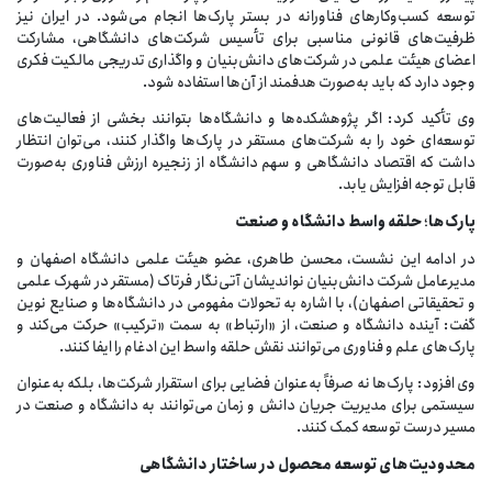
توسعه کسب‌وکارهای فناورانه در بستر پارک‌ها انجام می‌شود. در ایران نیز
ظرفیت‌های قانونی مناسبی برای تأسیس شرکت‌های دانشگاهی، مشارکت
اعضای هیئت علمی در شرکت‌های دانش‌بنیان و واگذاری تدریجی مالکیت فکری
وجود دارد که باید به‌صورت هدفمند از آن‌ها استفاده شود.
وی تأکید کرد: اگر پژوهشکده‌ها و دانشگاه‌ها بتوانند بخشی از فعالیت‌های
توسعه‌ای خود را به شرکت‌های مستقر در پارک‌ها واگذار کنند، می‌توان انتظار
داشت که اقتصاد دانشگاهی و سهم دانشگاه از زنجیره ارزش فناوری به‌صورت
قابل توجه افزایش یابد.
پارک‌ها
؛
حلقه
واسط
دانشگاه
و
صنعت
در ادامه این نشست، محسن طاهری، عضو هیئت علمی دانشگاه اصفهان و
مدیرعامل شرکت دانش‌بنیان نواندیشان آتی‌نگار فرتاک (مستقر در شهرک علمی
و تحقیقاتی اصفهان)، با اشاره به تحولات مفهومی در دانشگاه‌ها و صنایع نوین
گفت: آینده دانشگاه و صنعت، از «ارتباط» به سمت «ترکیب» حرکت می‌کند و
پارک‌های علم و فناوری می‌توانند نقش حلقه واسط این ادغام را ایفا کنند.
وی افزود: پارک‌ها نه صرفاً به‌عنوان فضایی برای استقرار شرکت‌ها، بلکه به‌عنوان
سیستمی برای مدیریت جریان دانش و زمان می‌توانند به دانشگاه و صنعت در
مسیر درست توسعه کمک کنند.
محدودیت‌های
توسعه
محصول
در
ساختار
دانشگاهی