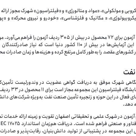
یکروبی و مولکولی»، «مواد و متالورژی» و «فیلتراسیون» شهرک مجوز ارائه
یکروبیولوژی»، « مکانیک و فلزشناسی»، «خودرو و نیروی محرکه» و «پ
این دامنه‌های تخصصی، امکان ارائه خدمات سنجش و آزمون برای ۷۲ محصول در بیش از ۳۰۵ ردیف آزمون را ف
مزیت این دستاورد، به رسمیت شناخته شدن نتایج این آزمایش‌ها در بیش از ۱۱۰ کشور دنیا است که نیاز صا
در کشورهای مقصد را به‌طور کامل مرتفع کرده و هزینه‌ها و زمان صادرات م
نفت
یشگاهی شهرک موفق به دریافت گواهی عضویت در وندورلیست تأمین‌ک
شرکت نفت (AVL) نیز شد. براساس این گواهینامه، آزمایشگ
ی فعال در این حوزه و زنجیره تأمین صنعت نفت به‌ویژه شرکت‌های دانش
ه دهد.
و آزمون در شهرک علمی و تحقیقاتی اصفهان تقویت و زمینه ارائه خدمات
 مجموعه در پشتیبانی از تولید دانش‌بنیان، رقابت‌پذیر و صادرات‌م