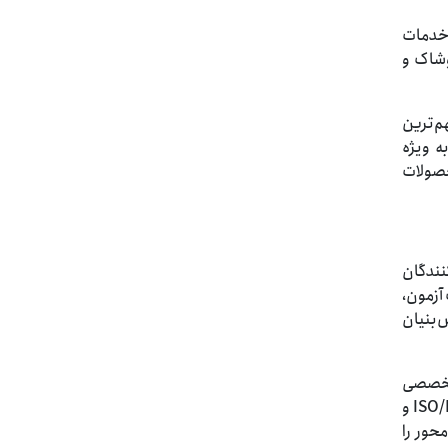
 خدمات
وشاک و
راهم می‌آورد. مهم‌ترین
درکنندگان به ویژه
حصولات
نندگان
اه فیلتراسیون این مجموعه مجاز است برای ۱۱ محصول در ۳۳ ردیف آزمون،
‌بنیان
 تخصصی
مورد تأیید مراجع ملی و بین‌المللی برای شرکت‌های فناور و صنعتی فراهم شده است. دریافت هم‌زمان استاندارد ISO/IEC 17025 و
حور را