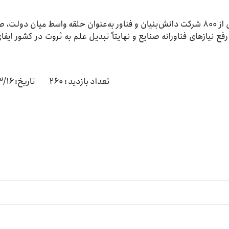
گفتنی است شهرک علمی و تحقیقاتی اصفهان، با بیش از 800 شرکت دانش‌بنیان و فناور به‌عنوان حلقه واسط میان د
 نیازهای فناورانه صنایع و نهایتاً تبدیل علم به ثروت در کشور ایف
تعداد بازدید : ۲۶۰ تاریخ: 1405/03/16