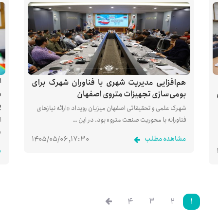
ا
هم‌افزایی مدیریت شهری با فناوران شهرک برای
بومی‌سازی تجهیزات متروی اصفهان
ش
پ
شهرک علمی و تحقیقاتی اصفهان میزبان رویداد «ارائه نیازهای
فناورانه با محوریت صنعت مترو» بود. در این …
ا
م
مشاهده مطلب
۱۷:۳۰, ۱۴۰۵/۰۵/۰۶
م
۴
۳
۲
۱