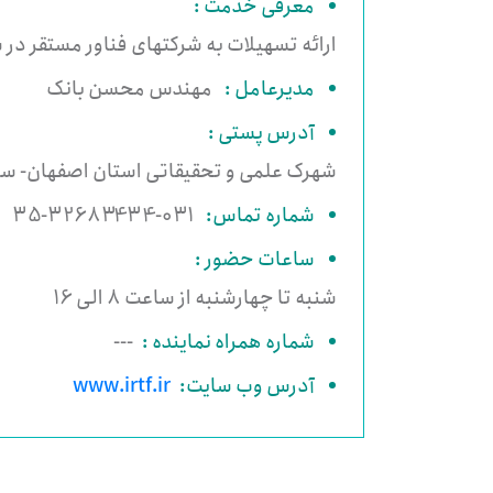
معرفی خدمت :
ارائه تسهیلات به شرکتهای فناور مستقر در
مدیرعامل :
مهندس محسن بانک
آدرس پستی :
شهرک علمی و تحقیقاتی استان اصفهان- ساخ
شماره تماس:
031-32683434-35
ساعات حضور :
شنبه تا چهارشنبه از ساعت 8 الی 16
شماره همراه نماینده :
---
آدرس وب سایت:
www.irtf.ir