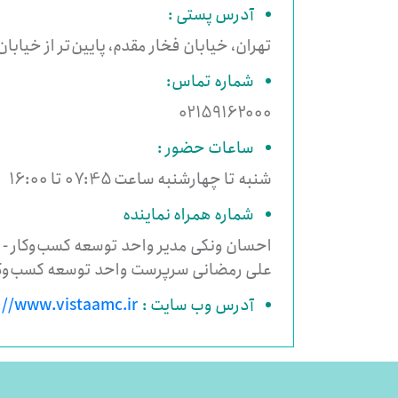
آدرس پستی :
تهران، خیابان فخار مقدم، پایین‌تر از خیابان برادران
شماره تماس:
02159162000
ساعات حضور :
شنبه تا چهارشنبه ساعت 07:45 تا 16:00
شماره همراه نماینده
احسان ونکی مدیر واحد توسعه کسب‌وکار - 09122782470
علی رمضانی سرپرست واحد توسعه کسب‌وکار - 3383518
آدرس وب سایت :
://www.vistaamc.ir/