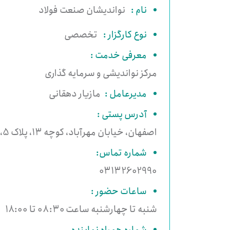
نام :
نواندیشان صنعت فولاد
نوع کارگزار :
تخصصی
معرفی خدمت :
مرکز نواندیشی و سرمایه گذاری
مدیرعامل :
مازیار دهقانی
آدرس پستی :
اصفهان، خیابان مهرآباد، کوچه 13، پلاک 5، کد پستی 8158919643
شماره تماس:
03132602990
ساعات حضور :
شنبه تا چهارشنبه ساعت 08:30 تا 18:00