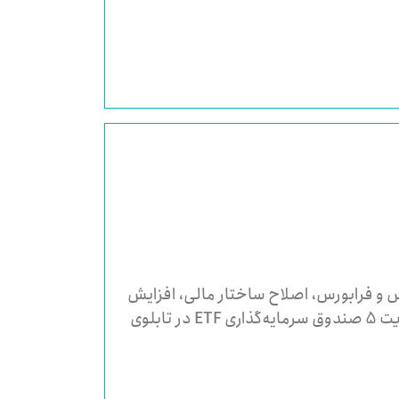
 و فرابورس، اصلاح ساختار مالی، افزایش
سرمایه و پذیرش در بورس اوراق بهادار و بورس کالا، بازارگردانی نمادهای بورسی و فرابورسی، عهده‌دار مدیریت 5 صندوق سرمایه‌گذاری ETF در تابلوی