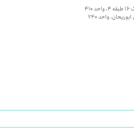
۴۱
ریحان، واحد 240