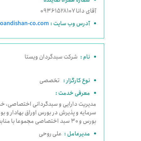
شماره همراه نماینده
آقای دانا 09361528107
آدرس وب سایت :
noandishan-co.com
نام :
شرکت سبدگردان ویستا
نوع کارگزار :
تخصصی
معرفی خدمت :
مدیریت دارایی و سبدگردانی اختصاصی، خدم
بورس و 30 سبد اختصاصی مجموعا با منابعی قریب به 170 هزار میلیارد ریال و .....
مدیرعامل :
علی روحی