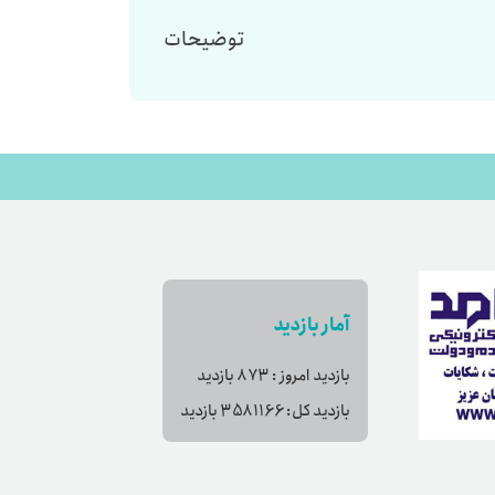
توضیحات
آمار بازدید
بازدید امروز :
873
بازدید
بازدید کل:
3581166
بازدید