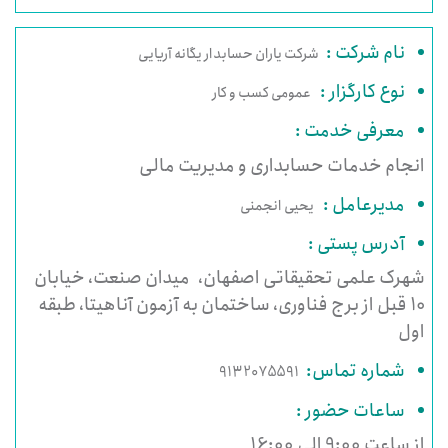
نام شرکت :
شرکت یاران حسابدار یگانه آریایی
نوع کارگزار :
عمومی کسب و کار
معرفی خدمت :
انجام خدمات حسابداری و مدیریت مالی
مدیرعامل :
یحیی انجمنی
آدرس پستی :
شهرک علمی تحقیقاتی اصفهان، میدان صنعت، خیابان
10 قبل از برج فناوری، ساختمان به آزمون آناهیتا، طبقه
اول
شماره تماس:
9132075591
ساعات حضور :
از ساعت 9:00 الی 16:00