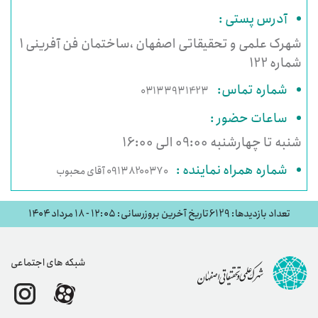
آدرس پستی :
شهرک علمی و تحقیقاتی اصفهان ،ساختمان فن آفرینی 1
شماره 122
شماره تماس:
03133931423
ساعات حضور :
شنبه تا چهارشنبه 09:00 الی 16:00
شماره همراه نماینده :
09138200370 آقای محبوب
تعداد بازدیدها: 6129
تاریخ آخرین بروزرسانی: ۱۲:۰۵ - ۱۸ مرداد ۱۴۰۴
شبکه های اجتماعی