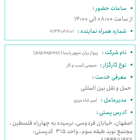
ساعات حضور :
از ساعت 08:00 الی 14:00
شماره همراه نماینده :
9133048101
نام شرکت :
پرواز بران سپهر پارسا ( psp express )
نوع کارگزار :
عمومی کسب و کار
معرفی خدمت :
حمل و نقل بین المللی
مدیرعامل :
امیر شاه میری
آدرس پستی :
اصفهان، خیابان فردوسی، نرسیده به چهارراه فلسطین ،
مجتمع نويد طبقه سوم ، واحد ۳۱۵ کدپستی: