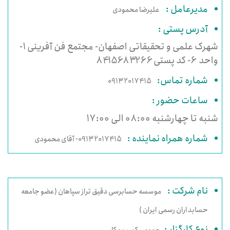
مدیرعامل :
علیرضا محمودی
آدرس پستی :
شهرک علمی و تحقیقاتی اصفهان- مجتمع فن آفرینی 1-
واحد 6- کد پستی 8415683266
شماره تماس:
09132017415
ساعات حضور :
شنبه تا چهارشنبه 08:00 الی 17:00
شماره همراه نماینده :
09132017415- آقای محمودی
نام شرکت :
موسسه حسابرسی دقیق تراز سپاهان (عضو جامعه
حسابداران رسمی ایران )
نوع کارگزار :