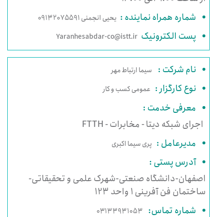
شماره همراه نماینده :
یحیی انجمنی 09132075591
پست الکترونیک
Yaranhesabdar-co@istt.ir
نام شرکت :
سیما ارتباط مهر
نوع کارگزار :
عمومی کسب و کار
معرفی خدمت :
اجرای شبکه دیتا - مخابرات - FTTH
مدیرعامل :
پری سیما اکبری
آدرس پستی :
اصفهان-دانشگاه صنعتی-شهرک علمی و تحقیقاتی-
ساختمان فن آفرینی 1 واحد 123
شماره تماس:
03133931053