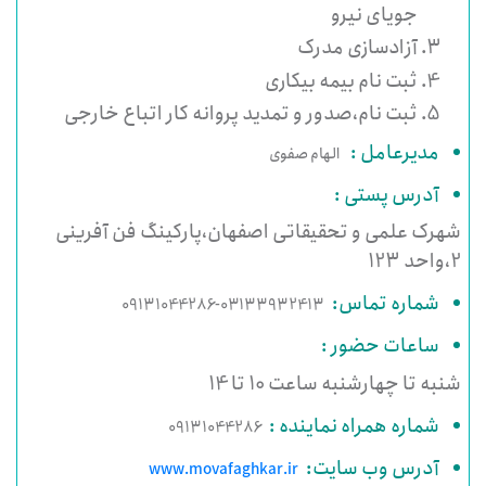
جویای نیرو
آزادسازی مدرک
ثبت نام بیمه بیکاری
ثبت نام،صدور و تمدید پروانه کار اتباع خارجی
مدیرعامل :
الهام صفوی
آدرس پستی :
شهرک علمی و تحقیقاتی اصفهان،پارکینگ فن آفرینی
2،واحد 123
شماره تماس:
03133932413-09131044286
ساعات حضور :
شنبه تا چهارشنبه ساعت 10 تا 14
شماره همراه نماینده :
09131044286
آدرس وب سایت:
www.movafaghkar.ir