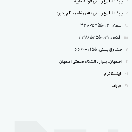
پایگاه اطلاع رسانی قوه قضاییه
پایگاه اطلاع رسانی دفتر مقام معظم رهبری
تلفن: 031-33865355
فکس: 031-33865355
صندوق پستی: 84155-666
اصفهان، بلوار دانشگاه صنعتی اصفهان
اینستاگرام
آپارات